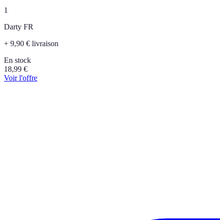
1
Darty FR
+ 9,90 € livraison
En stock
18,99
€
Voir l'offre