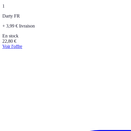
1
Darty FR
+ 3,99 € livraison
En stock
22,80
€
Voir l'offre