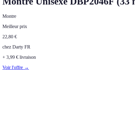
Montre Unisexe DBP2046F (33
Montre
Meilleur prix
22,80
€
chez
Darty FR
+ 3,99 € livraison
Voir l'offre →