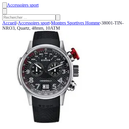
Accessoires sport
Accueil
›
Accessoires sport
›
Montres Sportives Homme
›
38001-TIN-
NRO3, Quartz, 48mm, 10ATM