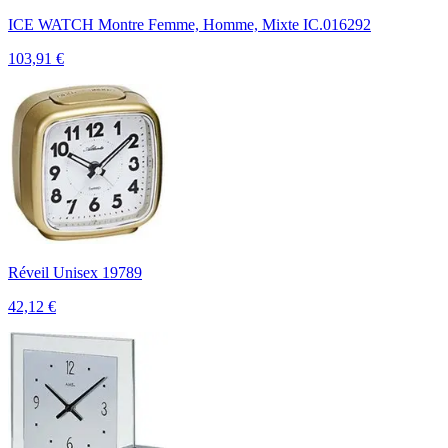
ICE WATCH Montre Femme, Homme, Mixte IC.016292
103,91
€
Réveil Unisex 19789
42,12
€